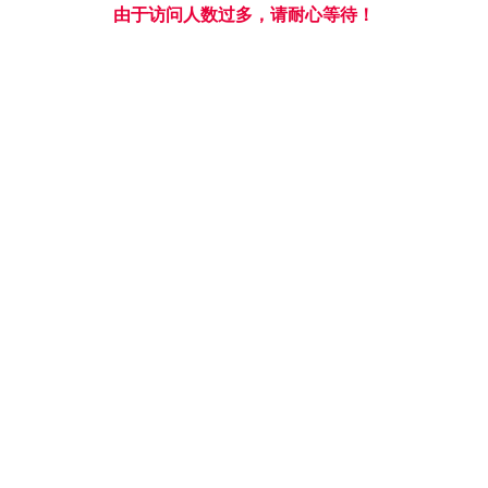
由于访问人数过多，请耐心等待！
严格
·
规范
诚信
·
创新
导航
引进积分制管理之后梁山镇隆民村都这么
干!
发布日期🏋🏿‍♀️：2016-09-20
随着隆农村引进积分制管理之后⛸，居民生活水平
的不断提高，隆农村的教育医疗、住房、等设施设备
不能同步跟进👨‍⚕️。隆农村为解决困难村民的住房环境
等问题，隆农村又兴建了一个能够容纳53余户的移民
安置点，现在已经搬迁38户🥜。这段时间，又投资15
万元、长480米的移民搬迁点供水、污水管网正在同