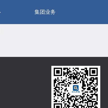
心
集团业务
鑫