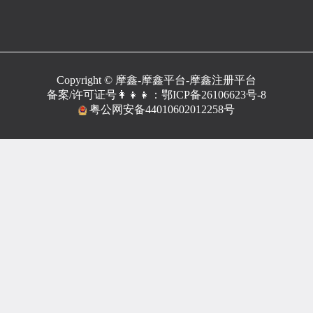
Copyright © 摩鑫-摩鑫平台-摩鑫注册平台
备案/许可证号👩‍👧‍👧：
鄂ICP备26106623号-8
粤公网安备44010602012258号