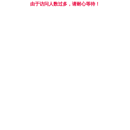
由于访问人数过多，请耐心等待！
严格
·
规范
诚信
·
创新
导航
中共荆门市委组织部给摩鑫授牌
发布日期🦻⚱️：2021-09-17
2021年9月17日，荆门市干部教育培训现场教学
点授牌仪式在湖北摩鑫积分生态休闲农业园举行。中
共荆门市委组织部给摩鑫授牌👩🏻‍💼，现场宣布确定
湖北摩鑫积分生态休闲农业园为荆门市干部教育培训
现场教学基地🧑‍🍼。